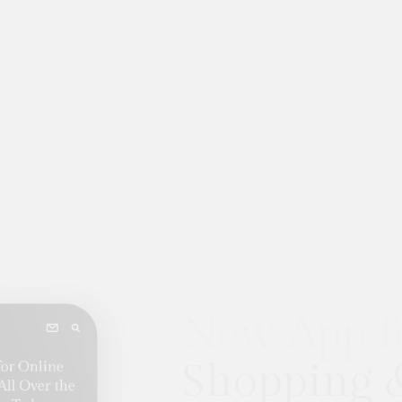
Your Digit
for Online