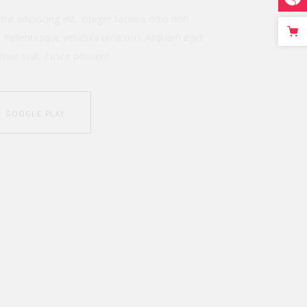
ulla at. Cras adipiscing enim eu turpis.
lum sed arcu non. Ac turpis egestas integer
Nec sagittis aliquam males.
GOOGLE PLAY