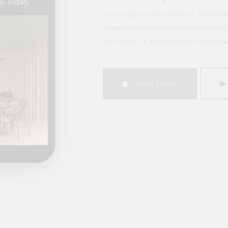
Ac tincidunt vitae semper quis lectus n
Commodo ullamcorper a lacus vestibu
eget aliquet nibh praesent tristique. 
APPLE STORE